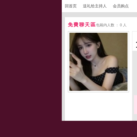
回首页
送礼给主持人
会员购点
免費聊天區
包厢内人数 ： 0 人