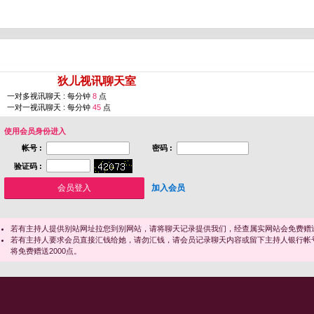
您即将进入 [
狄儿视讯聊天室
]
一对多视讯聊天 : 每分钟
8
点
一对一视讯聊天 : 每分钟
45
点
使用会员身份进入
帐号 :
密码 :
验证码 :
加入会员
若有主持人提供别站网址拉您到别网站，请将聊天记录提供我们，经查属实网站会免费赠送
若有主持人要求会员直接汇钱给她，请勿汇钱，请会员记录聊天内容或留下主持人银行帐
将免费赠送2000点。