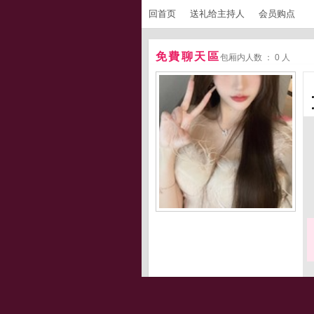
回首页
送礼给主持人
会员购点
免費聊天區
包厢内人数 ： 0 人