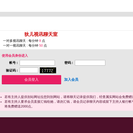
您即将进入 [
狄儿视讯聊天室
]
一对多视讯聊天 : 每分钟
8
点
一对一视讯聊天 : 每分钟
50
点
使用会员身份进入
帐号 :
密码 :
验证码 :
加入会员
若有主持人提供别站网址拉您到别网站，请将聊天记录提供我们，经查属实网站会免费赠送
若有主持人要求会员直接汇钱给她，请勿汇钱，请会员记录聊天内容或留下主持人银行帐
将免费赠送2000点。