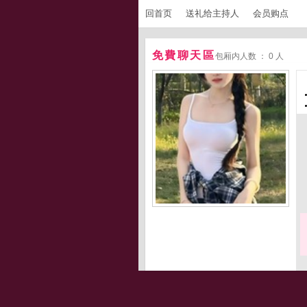
回首页
送礼给主持人
会员购点
免費聊天區
包厢内人数 ： 0 人