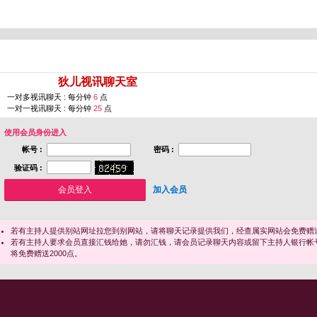
您即将进入 [
狄儿视讯聊天室
]
一对多视讯聊天 : 每分钟
6
点
一对一视讯聊天 : 每分钟
25
点
使用会员身份进入
帐号 :
密码 :
验证码 :
加入会员
若有主持人提供别站网址拉您到别网站，请将聊天记录提供我们，经查属实网站会免费赠送
若有主持人要求会员直接汇钱给她，请勿汇钱，请会员记录聊天内容或留下主持人银行帐
将免费赠送2000点。