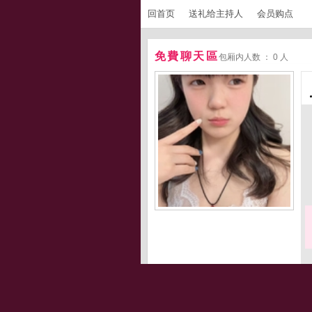
回首页
送礼给主持人
会员购点
免費聊天區
包厢内人数 ： 0 人