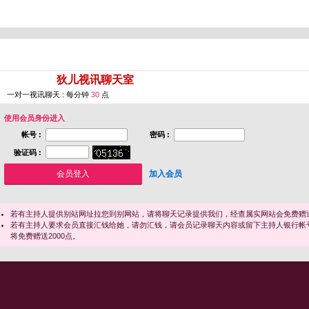
您即将进入 [
狄儿视讯聊天室
]
一对一视讯聊天 : 每分钟
30
点
使用会员身份进入
帐号 :
密码 :
验证码 :
加入会员
若有主持人提供别站网址拉您到别网站，请将聊天记录提供我们，经查属实网站会免费赠送
若有主持人要求会员直接汇钱给她，请勿汇钱，请会员记录聊天内容或留下主持人银行帐
将免费赠送2000点。