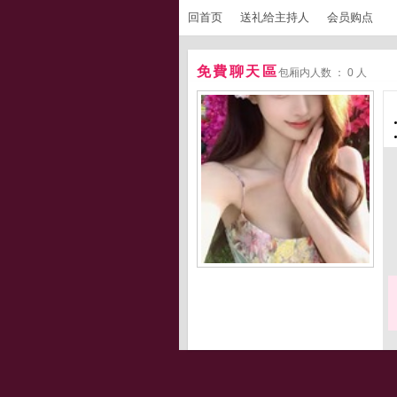
回首页
送礼给主持人
会员购点
免費聊天區
包厢内人数 ： 0 人