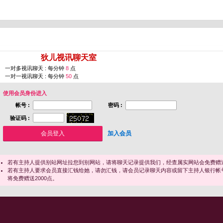
您即将进入 [
狄儿视讯聊天室
]
一对多视讯聊天 : 每分钟
8
点
一对一视讯聊天 : 每分钟
50
点
使用会员身份进入
帐号 :
密码 :
验证码 :
加入会员
若有主持人提供别站网址拉您到别网站，请将聊天记录提供我们，经查属实网站会免费赠送
若有主持人要求会员直接汇钱给她，请勿汇钱，请会员记录聊天内容或留下主持人银行帐
将免费赠送2000点。