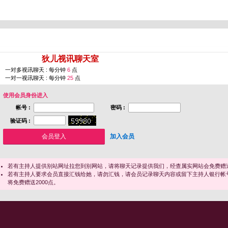
您即将进入 [
狄儿视讯聊天室
]
一对多视讯聊天 : 每分钟
6
点
一对一视讯聊天 : 每分钟
25
点
使用会员身份进入
帐号 :
密码 :
验证码 :
加入会员
若有主持人提供别站网址拉您到别网站，请将聊天记录提供我们，经查属实网站会免费赠送
若有主持人要求会员直接汇钱给她，请勿汇钱，请会员记录聊天内容或留下主持人银行帐
将免费赠送2000点。