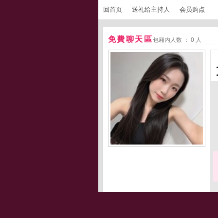
回首页
送礼给主持人
会员购点
免費聊天區
包厢内人数 ： 0 人