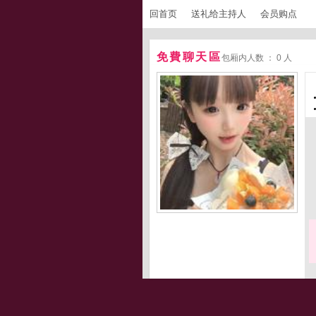
回首页
送礼给主持人
会员购点
免費聊天區
包厢内人数 ： 0 人