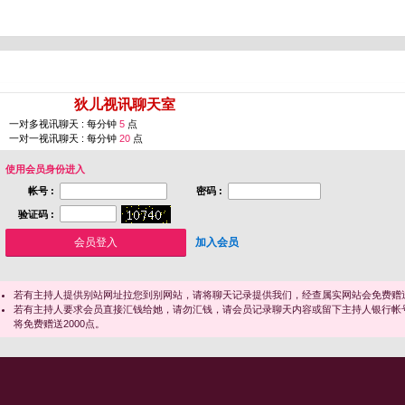
您即将进入 [
狄儿视讯聊天室
]
一对多视讯聊天 : 每分钟
5
点
一对一视讯聊天 : 每分钟
20
点
使用会员身份进入
帐号 :
密码 :
验证码 :
加入会员
若有主持人提供别站网址拉您到别网站，请将聊天记录提供我们，经查属实网站会免费赠送
若有主持人要求会员直接汇钱给她，请勿汇钱，请会员记录聊天内容或留下主持人银行帐
将免费赠送2000点。