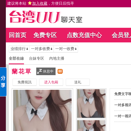
建议将本站
加入收藏
，方便日后找寻
回首页
免费专区
点数充值中心
会员登
业绩排行
一对多收费
一对一收费
全部在線
台妹专区
內地主播
蘭花草
休息中
免費視訊
进入包厢
送礼
免费文字聊
一对多视讯
一对一视讯