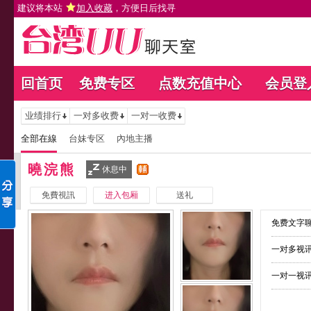
建议将本站
加入收藏
，方便日后找寻
回首页
免费专区
点数充值中心
会员登
业绩排行
一对多收费
一对一收费
全部在線
台妹专区
內地主播
曉浣熊
休息中
免費視訊
进入包厢
送礼
免费文字聊
一对多视讯
一对一视讯