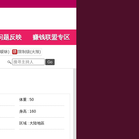
问题反映
赚钱联盟专区
暧昧)
限制级(火辣)
体重 : 50
身高 : 160
区域 : 大陸地區