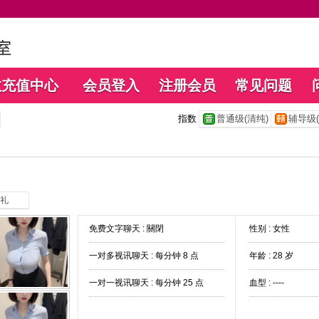
数充值中心
会员登入
注册会员
常见问题
指数
普通级(清纯)
辅导级(
礼
免费文字聊天 :
關閉
性别 : 女性
一对多视讯聊天 :
每分钟 8 点
年龄 : 28 岁
一对一视讯聊天 :
每分钟 25 点
血型 : ----