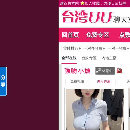
建议将本站
加入收藏
，方便日后找寻
回首页
免费专区
点
业绩排行
一对多收费
一对一收费
全部在線
台妹专区
內地主播
強吻小姨
休息中
免費視訊
进入包厢
送