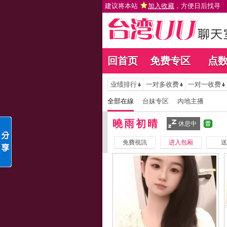
建议将本站
加入收藏
，方便日后找寻
回首页
免费专区
点
业绩排行
一对多收费
一对一收费
全部在線
台妹专区
內地主播
曉雨初晴
休息中
免費視訊
进入包厢
送