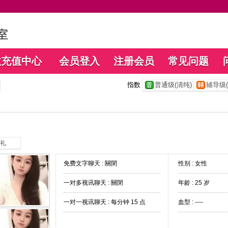
数充值中心
会员登入
注册会员
常见问题
指数
普通级(清纯)
辅导级(
礼
免费文字聊天 :
關閉
性别 : 女性
一对多视讯聊天 :
關閉
年龄 : 25 岁
一对一视讯聊天 :
每分钟 15 点
血型 : ----