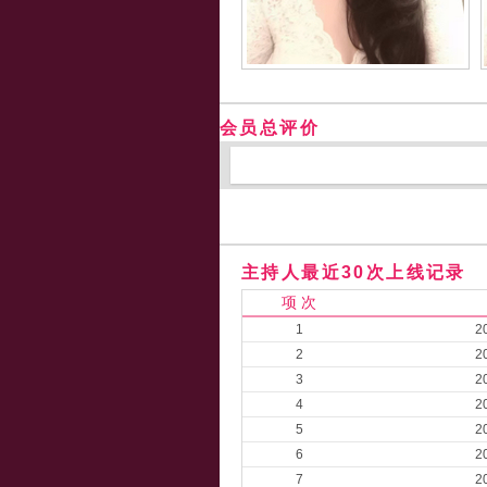
会员总评价
主持人最近30次上线记录
项 次
1
2
2
2
3
2
4
2
5
2
6
2
7
2