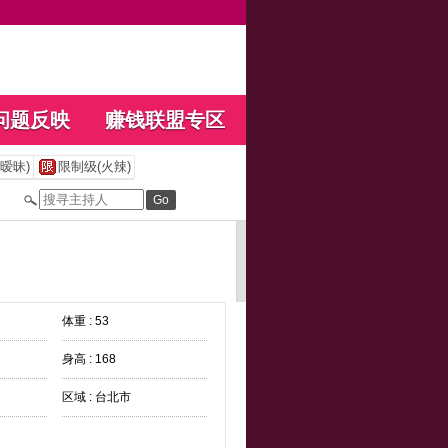
问题反映
赚钱联盟专区
暧昧)
限制级(火辣)
体重 : 53
身高 : 168
区域 : 台北市