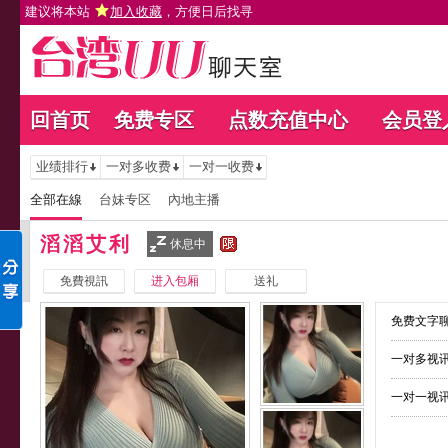
建议将本站
加入收藏
，方便日后找寻
回首页
免费专区
点数充值中心
会员登
业绩排行
一对多收费
一对一收费
全部在線
台妹专区
內地主播
滔滔艾利
休息中
免費視訊
进入包厢
送礼
免费文字聊
一对多视讯
一对一视讯