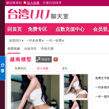
建议将本站
加入收藏
，方便日后找寻
回首页
免费专区
点数充值中心
会员登
业绩排行
一对多收费
一对一收费
全部在線
台妹专区
內地主播
越南標堅
休息中
免費視訊
进入包厢
送礼
免费文字聊
一对多视讯
一对一视讯