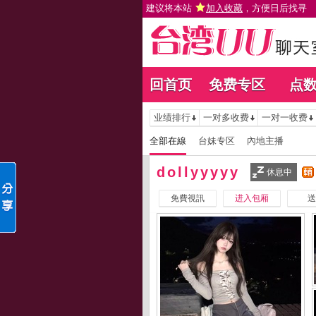
建议将本站
加入收藏
，方便日后找寻
回首页
免费专区
点
业绩排行
一对多收费
一对一收费
全部在線
台妹专区
內地主播
dollyyyyy
休息中
免費視訊
进入包厢
送