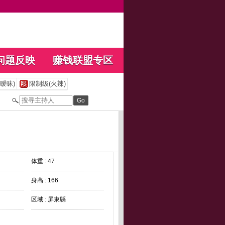
问题反映
赚钱联盟专区
暧昧)
限制级(火辣)
体重 : 47
身高 : 166
区域 : 屏東縣