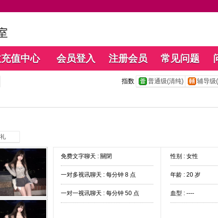
数充值中心
会员登入
注册会员
常见问题
指数
普通级(清纯)
辅导级(
礼
免费文字聊天 :
關閉
性别 : 女性
一对多视讯聊天 :
每分钟 8 点
年龄 : 20 岁
一对一视讯聊天 :
每分钟 50 点
血型 : ----