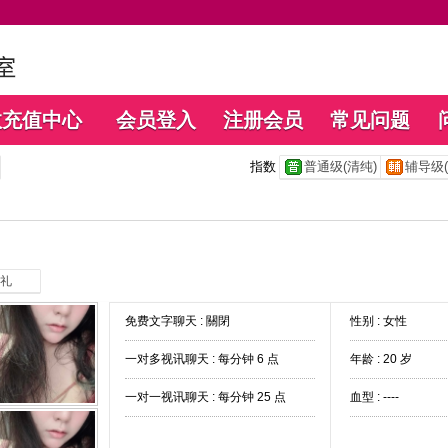
数充值中心
会员登入
注册会员
常见问题
指数
普通级(清纯)
辅导级(
礼
免费文字聊天 :
關閉
性别 : 女性
一对多视讯聊天 :
每分钟 6 点
年龄 : 20 岁
一对一视讯聊天 :
每分钟 25 点
血型 : ----