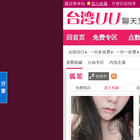
建议将本站
加入收藏
，方便日后找寻
回首页
免费专区
点
业绩排行
一对多收费
一对一收费
全部在線
台妹专区
內地主播
狐笙
休息中
免費視訊
进入包厢
送