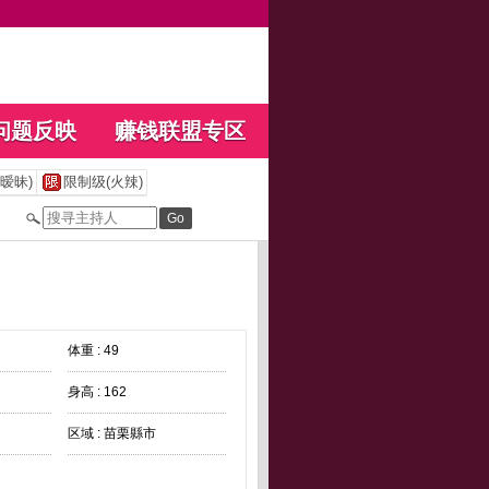
问题反映
赚钱联盟专区
暧昧)
限制级(火辣)
体重 : 49
身高 : 162
区域 : 苗栗縣市