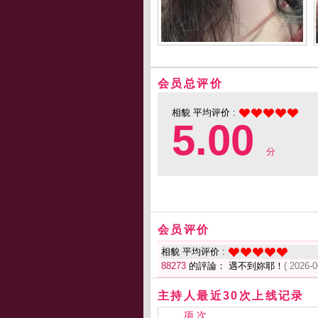
会员总评价
相貌 平均评价 :
5.00
分
会员评价
相貌 平均评价 :
88273
的評論： 遇不到妳耶！
( 2026-0
主持人最近30次上线记录
项 次