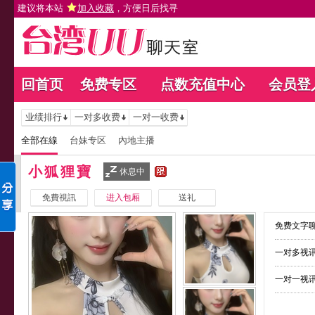
建议将本站
加入收藏
，方便日后找寻
回首页
免费专区
点数充值中心
会员登
业绩排行
一对多收费
一对一收费
全部在線
台妹专区
內地主播
小狐狸寶
休息中
免費視訊
进入包厢
送礼
免费文字聊
一对多视讯
一对一视讯