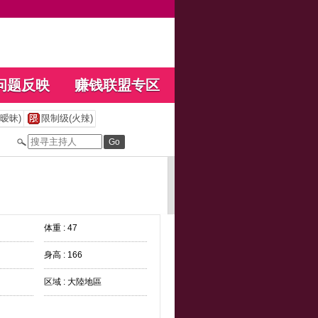
问题反映
赚钱联盟专区
暧昧)
限制级(火辣)
体重 : 47
身高 : 166
区域 : 大陸地區