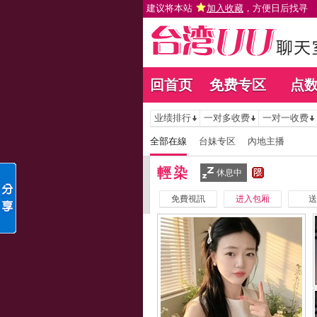
建议将本站
加入收藏
，方便日后找寻
回首页
免费专区
点
业绩排行
一对多收费
一对一收费
全部在線
台妹专区
內地主播
輕染
休息中
免費視訊
进入包厢
送