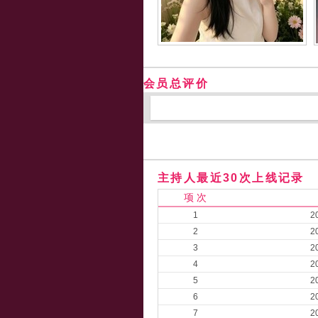
会员总评价
主持人最近30次上线记录
项 次
1
2
2
2
3
2
4
2
5
2
6
2
7
2