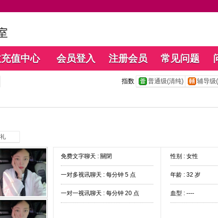
数充值中心
会员登入
注册会员
常见问题
指数
普通级(清纯)
辅导级(
礼
免费文字聊天 :
關閉
性别 : 女性
一对多视讯聊天 :
每分钟 5 点
年龄 : 32 岁
一对一视讯聊天 :
每分钟 20 点
血型 : ----