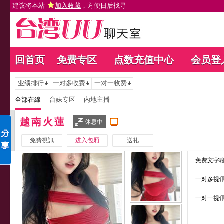
建议将本站
加入收藏
，方便日后找寻
回首页
免费专区
点数充值中心
会员登
业绩排行
一对多收费
一对一收费
全部在線
台妹专区
內地主播
越南火蓮
休息中
免費視訊
进入包厢
送礼
免费文字聊
一对多视讯
一对一视讯