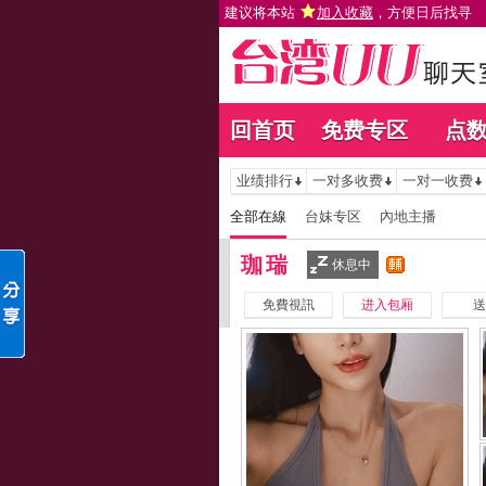
建议将本站
加入收藏
，方便日后找寻
回首页
免费专区
点
业绩排行
一对多收费
一对一收费
全部在線
台妹专区
內地主播
珈瑞
休息中
免費視訊
进入包厢
送