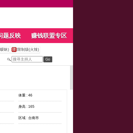
问题反映
赚钱联盟专区
暧昧)
限制级(火辣)
体重 : 46
身高 : 165
区域 : 台南市