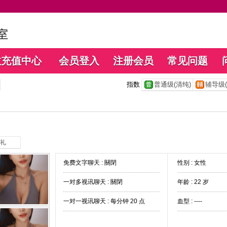
数充值中心
会员登入
注册会员
常见问题
指数
普通级(清纯)
辅导级(
礼
免费文字聊天 :
關閉
性别 : 女性
一对多视讯聊天 :
關閉
年龄 : 22 岁
一对一视讯聊天 :
每分钟 20 点
血型 : ----